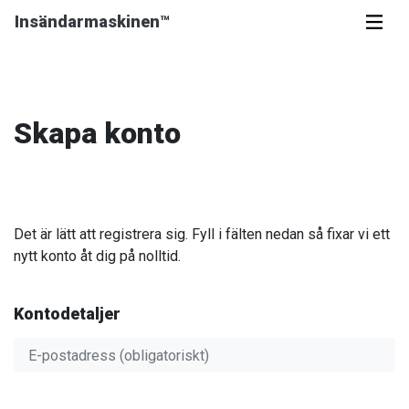
Skip to content
Insändarmaskinen™
Skapa konto
Det är lätt att registrera sig. Fyll i fälten nedan så fixar vi ett
nytt konto åt dig på nolltid.
Kontodetaljer
Användarnamn (obligatoriskt)
E-postadress (obligatoriskt)